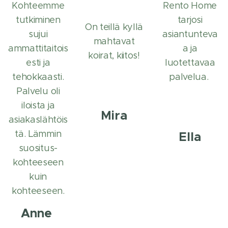
Kohteemme
Rento Home
tutkiminen
tarjosi
On teillä kyllä
sujui
asiantunteva
mahtavat
ammattitaitois
a ja
koirat, kiitos!
esti ja
luotettavaa
tehokkaasti.
palvelua.
Palvelu oli
iloista ja
Mira
asiakaslähtöis
tä. Lämmin
Ella
suositus-
kohteeseen
kuin
kohteeseen.
Anne