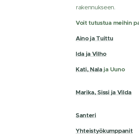
rakennukseen.
Voit tutustua meihin p
Aino ja Tuittu
Ida ja Vilho
Kati, Nala
ja Uuno
Marika, Sissi ja Vilda
Santeri
Yhteistyökumppanit