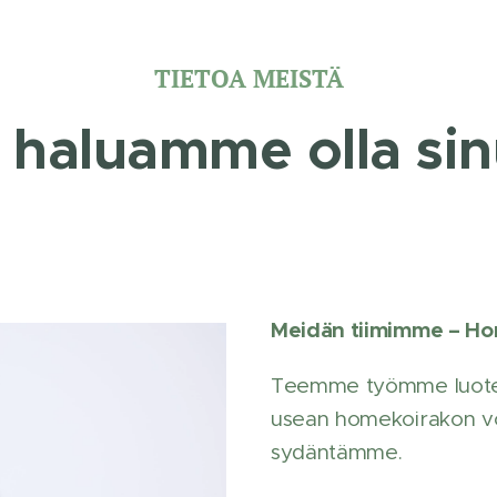
TIETOA MEISTÄ
a haluamme olla sin
Meidän tiimimme – Hom
Teemme työmme luotett
usean homekoirakon voi
sydäntämme.