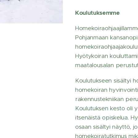
Koulutuksemme
Homekoiraohjaajillamme
Pohjanmaan kansanopis
homekoiraohjaajakoulu
Hyötykoiran kouluttami
maatalousalan perustut
Koulutukseen sisältyi 
homekoiran hyvinvointi
rakennustekniikan peru
Koulutuksen kesto oli yl
itsenäistä opiskelua. H
osaan sisältyi näyttö, 
homekoiratutkimus mik