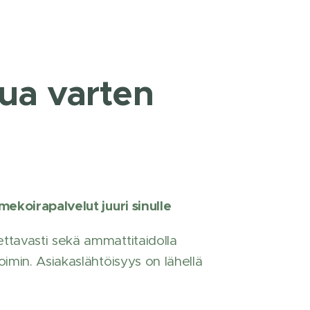
ua varten
ekoirapalvelut juuri sinulle
avasti sekä ammattitaidolla
min. Asiakaslähtöisyys on lähellä