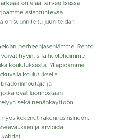
rkeää on elää terveellisessä
tarjoamme asiantuntevaa
 on suunniteltu juuri teidän
eidän perheenjäseniämme. Rento
oivat hyvin, sillä huolehdimme
sekä koulutuksesta. Ylläpidämme
kuvalla koulutuksella.
radorinnoutajia ja
 jotka ovat luonnostaan
telyyn sekä nenänkäyttöön.
yös kokenut rakennusinsinööri,
nneavauksen ja arvioida
 kohdat.