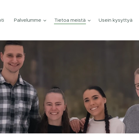
ti
Palvelumme
Tietoa meistä
Usein kysyttyä