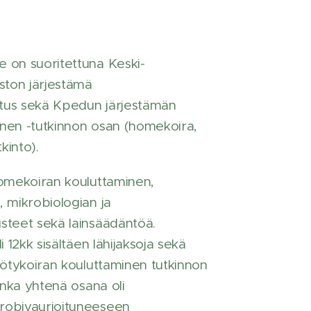
 on suoritettuna Keski-
ton järjestämä
tus sekä Kpedun järjestämän
nen -tutkinnon osan (homekoira,
kinto).
homekoiran kouluttaminen,
, mikrobiologian ja
steet sekä lainsäädäntöä.
i 12kk sisältäen lähijaksoja sekä
yötykoiran kouluttaminen tutkinnon
jonka yhtenä osana oli
robivaurioituneeseen