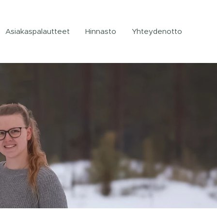
Asiakaspalautteet
Hinnasto
Yhteydenotto