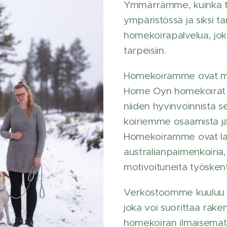
Ymmärrämme, kuinka tä
ympäristössä ja siksi 
homekoirapalvelua, joka
tarpeisiin.
Homekoiramme ovat m
Home Oyn homekoirat v
niiden hyvinvoinnista 
koiriemme osaamista jat
Homekoiramme ovat lab
australianpaimenkoiria,
motivoituneita työsken
Verkostoomme kuuluu m
joka voi suorittaa rake
homekoiran ilmaisemat